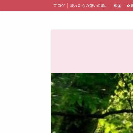
ブログ
疲れた心の憩いの場｜心理カウンセリング sunflower healing
料金
✿